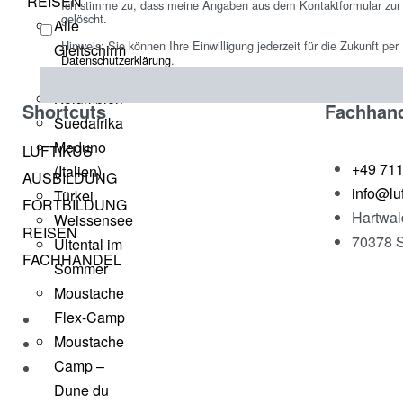
REISEN
Ich stimme zu, dass meine Angaben aus dem Kontaktformular zur 
gelöscht.
Alle
Hinweis: Sie können Ihre Einwilligung jederzeit für die Zukunft pe
Gleitschirm
Datenschutzerklärung
.
Reisen
Kolumbien
Shortcuts
Fachhan
Suedafrika
Meduno
LUFTIKUS
+49 71
(Italien)
AUSBILDUNG
info@luf
Türkei
FORTBILDUNG
Hartwal
Weissensee
REISEN
70378 S
Ultental im
FACHHANDEL
Sommer
Moustache
Flex-Camp
Moustache
Camp –
Dune du