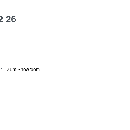
 26
s?
– Zum Showroom
h