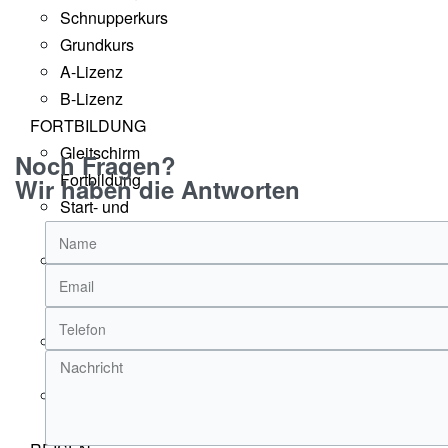
Schnupperkurs
Grundkurs
A-Lizenz
B-Lizenz
FORTBILDUNG
Gleitschirm
Noch Fragen?
Fortbildung
Wir haben die Antworten
Start- und
Landetraining
Thermik-
und
Streckenflugseminar
Gleitschirm
Sicherheitstraining
Fortbildung
im Tandem